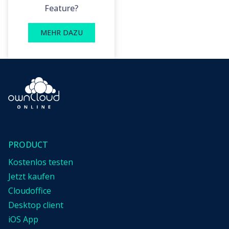
Feature?
MEHR DAZU
PRODUCT
Kostenlos testen
Jetzt kaufen
Cloudoffice
Desktop client
iOS App