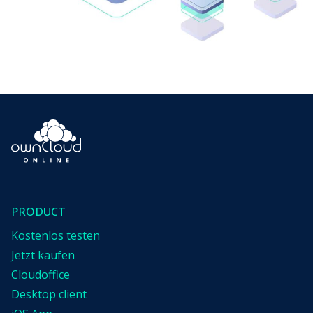
PRODUCT
Kostenlos testen
Jetzt kaufen
Cloudoffice
Desktop client