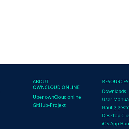
ABOUT
RESOURCES
OWNCLOUD.ONLINE
n
Downloads
Über ownCloud.online
User Manua
GitHub-Projekt
Häufig geste
Desktop Cli
iOS App Ha